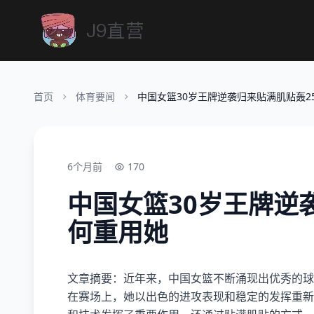
首页
体育要闻
中国女篮30岁王牌逆袭归来贴满肌贴轰2
6个月前
170
中国女篮30岁王牌逆
何重用她
文章摘要：近年来，中国女篮不断涌现出优秀的球
在赛场上，她以出色的进攻表现和稳定的发挥重新