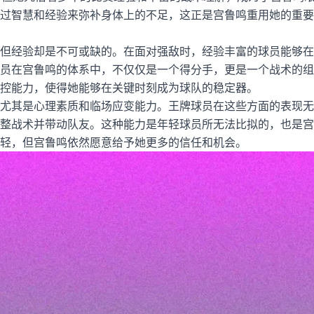
过智慧和经验来弥补身体上的不足，这正是宫鲁鸣重用她的重要
但经验却是不可或缺的。在面对强敌时，经验丰富的球员能够在
员在宫鲁鸣的体系中，不仅仅是一个得分手，更是一个战术的组
控能力，使得她能够在关键时刻成为球队的稳定器。
尤其是心理素质和临场应变能力。王牌球员在这些方面的表现无
整战术并带动队友。这种能力是年轻球员所无法比拟的，也是宫
轻，但宫鲁鸣依然愿意给予她更多的信任和机会。