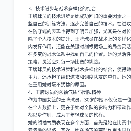
3、技术进步与战术多样化的结合
王牌球员的技术进步是她成功回归的重要因素之一
整自己的训练方法，逐步完善自己的技术。在进攻
在防守端的表现也得到了明显加强，尤其是在对位
除了个人技术的提升，王牌球员在战术上的多样化
内发挥作用，还能在关键时刻根据场上的局势灵活
在多变的战术体系中找到自己的位置。她的灵活性
策略，灵活应对每一场比赛的挑战。
王牌球员的技术进步和战术多样化的结合，使得她
主力，还承担了组织进攻和调度队友的重任。她的
在重用她时毫不犹豫的原因。
4、王牌球员的领袖气质与团队精神
作为中国女篮的王牌球员，30岁的她不仅仅是一
在个人数据上，更在于她对全队的影响力和带动作
都以身作则，成为了年轻球员的榜样。
她的领袖气质表现在多个方面，首先是她在比赛中
着清晰的思路。其次，她在场下的带动作用也同样