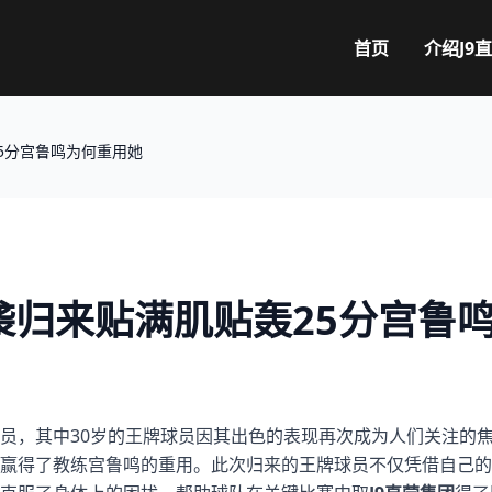
首页
介绍
J9
5分宫鲁鸣为何重用她
袭归来贴满肌贴轰25分宫鲁
员，其中30岁的王牌球员因其出色的表现再次成为人们关注的
赢得了教练宫鲁鸣的重用。此次归来的王牌球员不仅凭借自己的