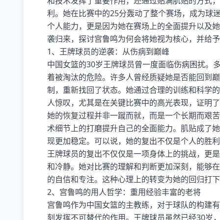
和技术发挥了重要作用，还通过贴满肌贴的方式，
利。她在比赛中的25分轰动了整个赛场，成为球
个人能力，更是因为她在赛场上的全面提升以及她
袭归来，探讨宫鲁鸣为何会将她视为核心，并给予
1、王牌球员的逆袭：从伤病到巅峰
中国女篮的30岁王牌球员曾一度面临伤病困扰。
着被淘汰的危险。许多人曾经质疑她是否能回到巅
制，重新找回了状态。她通过合理的训练和科学的
人惊叹，尤其是在关键比赛中的高光表现，证明了
她的恢复过程并非一蹴而就，而是一个长期而艰苦
术细节上的打磨提升自己的全面能力。肌贴成了她
现更加稳定。可以说，她的复出不仅是个人的胜利
王牌球员的复出不仅仅是一项身体上的挑战，更是
和冷静。她对比赛的理解和判断更加深刻，能够在
的自信和专注。这种心理上的转变为她的回归打下
2、宫鲁鸣的用人哲学：重用经验丰富的老将
宫鲁鸣作为中国女篮的主教练，对于球队的构建有
刻发挥不可替代的作用。王牌球员虽然已经30岁