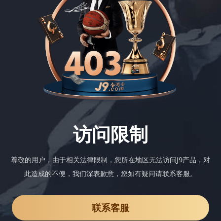
访问限制
尊敬的用户，由于相关法律限制，您所在地区无法访问J9产品，对
此造成的不便，我们深表歉意，您如有疑问请联系客服。
联系客服